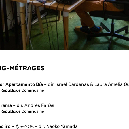
NG-MÉTRAGES
ior Apartamento Día
– dir. Israël Cardenas & Laura Amelia 
République Dominicaine
drama
– dir. Andrés Farías
République Dominicaine
 no iro ~ きみの色
– dir. Naoko Yamada