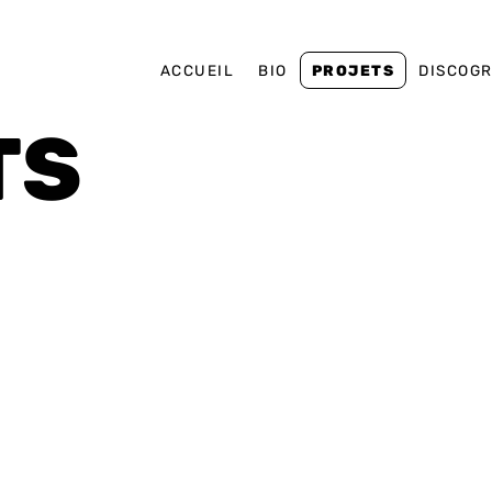
ACCUEIL
BIO
PROJETS
DISCOG
TS
e et contemporaine
Musique de film
Musique électronique