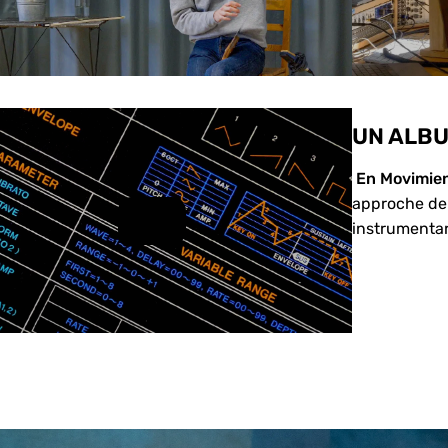
UN ALBU
En Movimie
approche de 
instrumenta